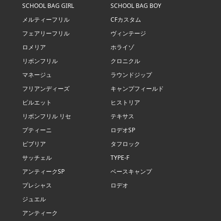
SCHOOL BAG GIRL
SCHOOL BAG BOY
メルティーフリル
CFカスタム
フェアリーフリル
ヴィンテージ
ロメリア
ホライゾ
リボンフリル
クロニクル
マネージュ
ラウンドジップ
フリアンディーズ
キャンプフィールド
ピルエット
ヒストリア
リボンフリル リセ
テキサス
プティーニ
ロデオSP
ビブリア
タフロック
サッチェル
TYPE-F
アンティークSP
ベースキャンプ
プレシャス
ロデオ
ジュエル
アンティーク