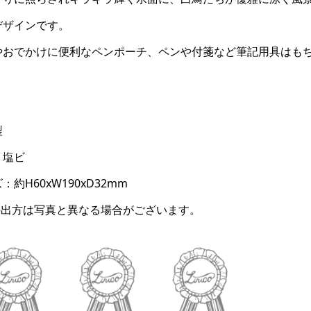
デザインです。
やおでかけに便利なペンポーチ、ペンや付箋など筆記用具はも
。
製
：塩ビ
：約H60xW190xD32mm
の出方は写真と異なる場合がございます。