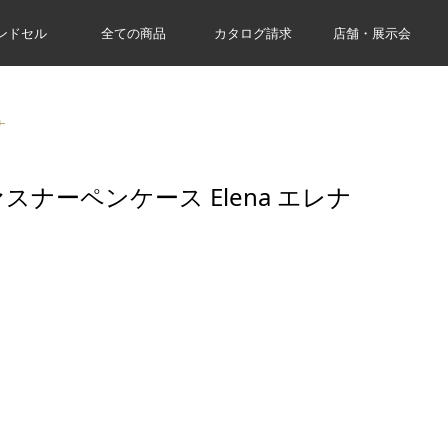
ンドセル
全ての商品
カタログ請求
店舗・展示会
ナ
スナーペンケース Elena エレナ