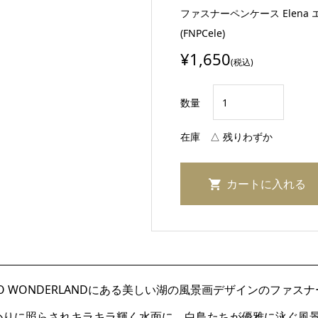
ファスナーペンケース Elena 
(FNPCele)
¥1,650
(税込)
数量
在庫
△ 残りわずか
ICO WONDERLANDにある美しい湖の風景画デザインのファ
かりに照らされキラキラ輝く水面に、白鳥たちが優雅に泳ぐ風