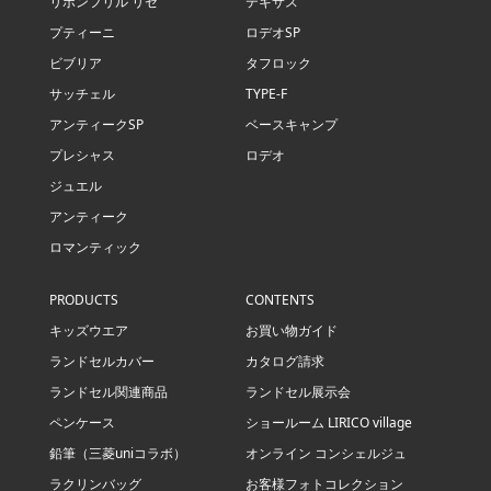
リボンフリル リセ
テキサス
プティーニ
ロデオSP
ビブリア
タフロック
サッチェル
TYPE-F
アンティークSP
ベースキャンプ
プレシャス
ロデオ
ジュエル
アンティーク
ロマンティック
PRODUCTS
CONTENTS
キッズウエア
お買い物ガイド
ランドセルカバー
カタログ請求
ランドセル関連商品
ランドセル展示会
ペンケース
ショールーム LIRICO village
鉛筆（三菱uniコラボ）
オンライン コンシェルジュ
ラクリンバッグ
お客様フォトコレクション