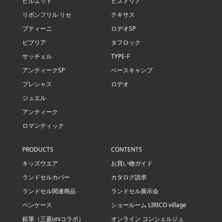
ピルエット
ヒストリア
リボンフリル リセ
テキサス
プティーニ
ロデオSP
ビブリア
タフロック
サッチェル
TYPE-F
アンティークSP
ベースキャンプ
プレシャス
ロデオ
ジュエル
アンティーク
ロマンティック
PRODUCTS
CONTENTS
キッズウエア
お買い物ガイド
ランドセルカバー
カタログ請求
ランドセル関連商品
ランドセル展示会
ペンケース
ショールーム LIRICO village
鉛筆（三菱uniコラボ）
オンライン コンシェルジュ