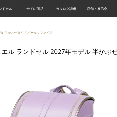
ンドセル
全ての商品
カタログ請求
店舗・展示会
モデル 半かぶせタイプ パールサファイア
エル ランドセル 2027年モデル 半か