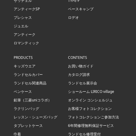
サッチェル
TYPE-F
アンティークSP
ベースキャンプ
プレシャス
ロデオ
ジュエル
アンティーク
ロマンティック
PRODUCTS
CONTENTS
キッズウエア
お買い物ガイド
ランドセルカバー
カタログ請求
ランドセル関連商品
ランドセル展示会
ペンケース
ショールーム LIRICO village
鉛筆（三菱uniコラボ）
オンライン コンシェルジュ
ラクリンバッグ
お客様フォトコレクション
レッスン・シューズバッグ
フォトコレクションご参加方法
タブレットケース
6年間修理無料保証サービス
巾着
ランドセル修理受付