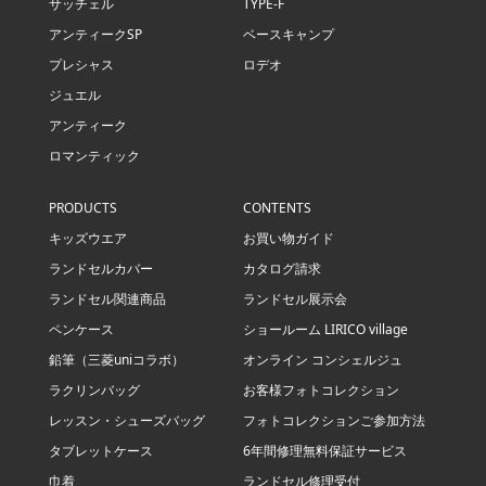
サッチェル
TYPE-F
アンティークSP
ベースキャンプ
プレシャス
ロデオ
ジュエル
アンティーク
ロマンティック
PRODUCTS
CONTENTS
キッズウエア
お買い物ガイド
ランドセルカバー
カタログ請求
ランドセル関連商品
ランドセル展示会
ペンケース
ショールーム LIRICO village
鉛筆（三菱uniコラボ）
オンライン コンシェルジュ
ラクリンバッグ
お客様フォトコレクション
レッスン・シューズバッグ
フォトコレクションご参加方法
タブレットケース
6年間修理無料保証サービス
巾着
ランドセル修理受付