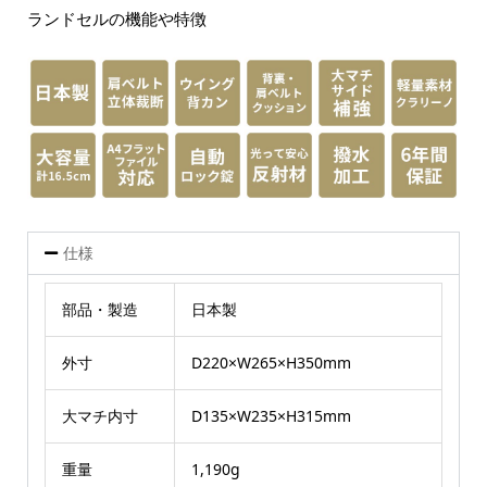
ランドセルの機能や特徴
仕様
部品・製造
日本製
外寸
D220×W265×H350mm
大マチ内寸
D135×W235×H315mm
重量
1,190g