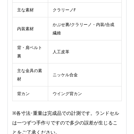
主な素材
クラリーノF
かぶせ裏/クラリーノ・内装/合成
内装素材
繊維
背・肩ベルト
人工皮革
裏
主な金具の素
ニッケル合金
材
背カン
ウイング背カン
※各寸法･重量は完成品での計測です。ランドセル
は一つずつ手作りですので多少の誤差が生じるこ
とをご了承ください。