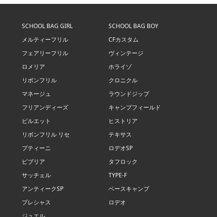
SCHOOL BAG GIRL
SCHOOL BAG BOY
メルティーフリル
CFカスタム
フェアリーフリル
ヴィンテージ
ロメリア
ホライゾ
リボンフリル
クロニクル
マネージュ
ラウンドジップ
フリアンディーズ
キャンプフィールド
ピルエット
ヒストリア
リボンフリル リセ
テキサス
プティーニ
ロデオSP
ビブリア
タフロック
サッチェル
TYPE-F
アンティークSP
ベースキャンプ
プレシャス
ロデオ
ジュエル