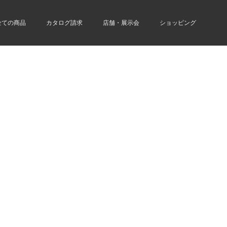
全ての商品
カタログ請求
店舗・展示会
ショッピング