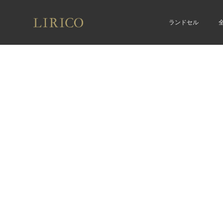
内
容
ランドセル
を
ス
キ
ッ
プ