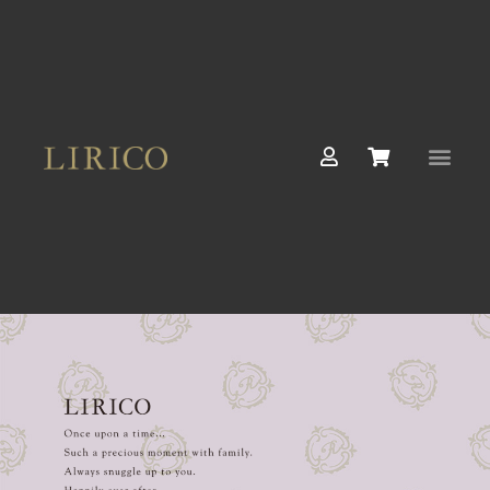
内
容
を
ス
キ
ッ
U
S
プ
s
h
e
o
r
p
p
i
n
g
-
c
a
r
t